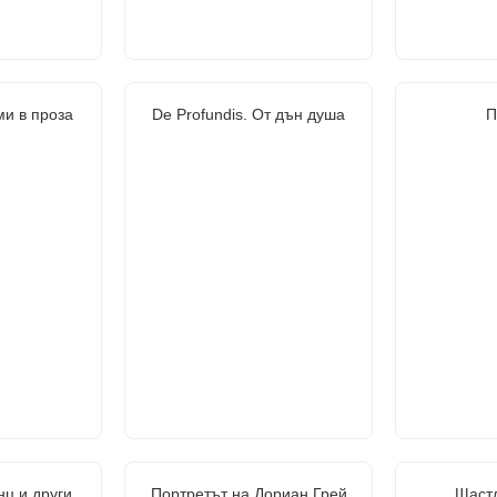
ми в проза
De Profundis. От дън душа
П
ц и други
Портретът на Дориан Грей
Щаст