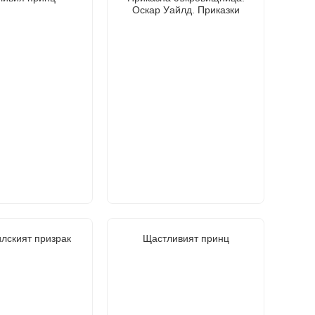
Оскар Уайлд. Приказки
лският призрак
Щастливият принц