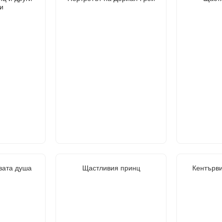
и
вата душа
Щастливия принц
Кентърви