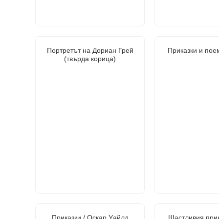
Портретът на Дориан Грей
Приказки и пое
(твърда корица)
Приказки / Оскар Уайлд
Щастливия прин