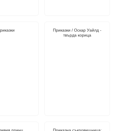
риказки
Приказки / Оскар Уайлд -
твърда корица
ливия принц
Приказна съкровищница: