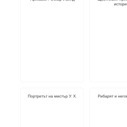
истори
Портретът на мистър У. Х.
Рибарят и него