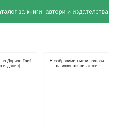
аталог за книги, автори и издателства
 на Дориан Грей
Незабравими тъжни разкази
о издание)
на известни писатели