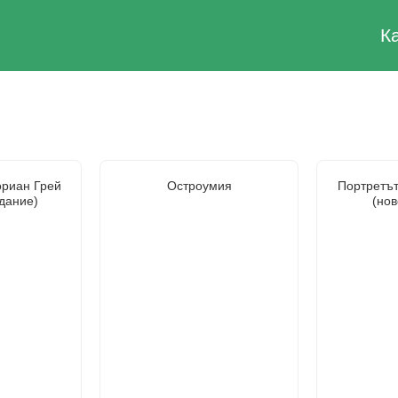
К
ориан Грей
Остроумия
Портретът
здание)
(нов