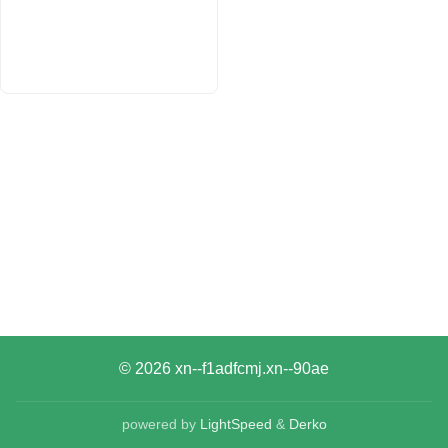
© 2026
xn--f1adfcmj.xn--90ae
powered by
LightSpeed
&
Derko