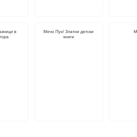
азници в
Мечо Пух/ Златни детски
М
гора
книги