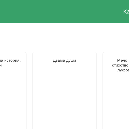
К
а история.
Двама души
Мечо 
и
стихотво
луксо