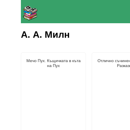
А. А. Милн
Мечо Пух. Къщичката в къта
Отлично съчинен
на Пух
Разказ