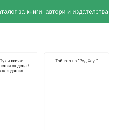
аталог за книги, автори и издателства
Пух и всички
Тайната на "Ред Хауз"
рения за деца /
зно издание/