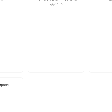
под линия
ираче