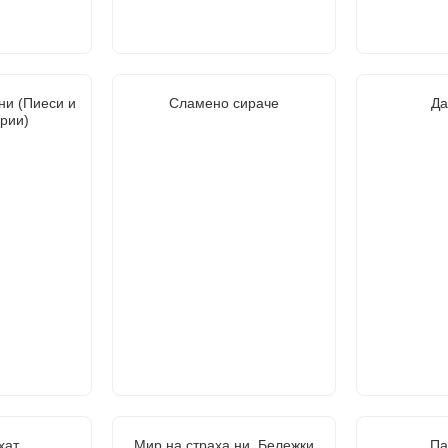
ни (Пиеси и
Сламено сираче
Да
рии)
хат
Мир на страха ни. Бележки
Па