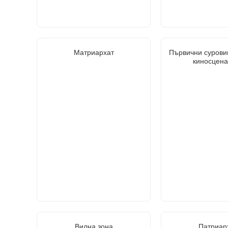
Матриархат
Първични сурови
киносцена
Вилна зона
Патриар