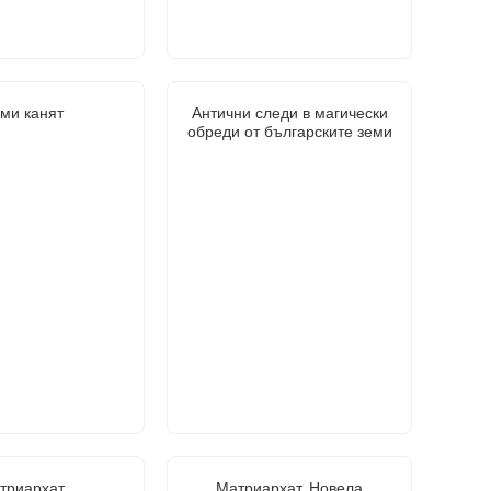
ми канят
Антични следи в магически
обреди от българските земи
триархат
Матриархат. Новела