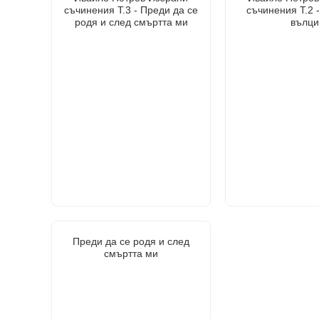
съчинения Т.3 - Преди да се
съчинения Т.2 
родя и след смъртта ми
вълци
Преди да се родя и след
смъртта ми