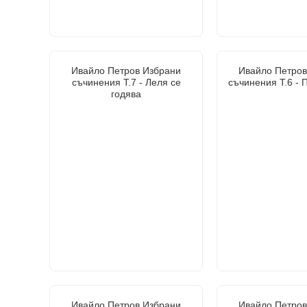
Ивайло Петров Избрани
Ивайло Петров
съчинения Т.7 - Леля се
съчинения Т.6 - 
годява
Ивайло Петров Избрани
Ивайло Петров