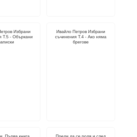
Петров Избрани
Ивайло Петров Избрани
 Т.5 - Объркани
съчинения Т.4 - Ако няма
записки
брегове
и. Първа книга
Преди да се родя и след