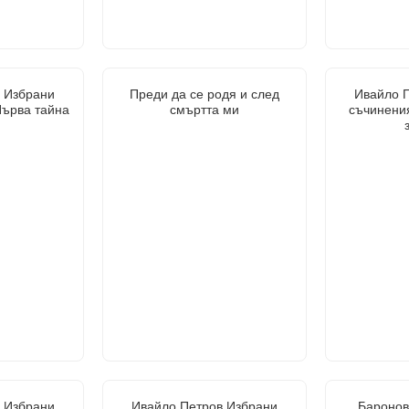
 Избрани
Преди да се родя и след
Ивайло 
Първа тайна
смъртта ми
съчинения
 Избрани
Ивайло Петров Избрани
Баронов