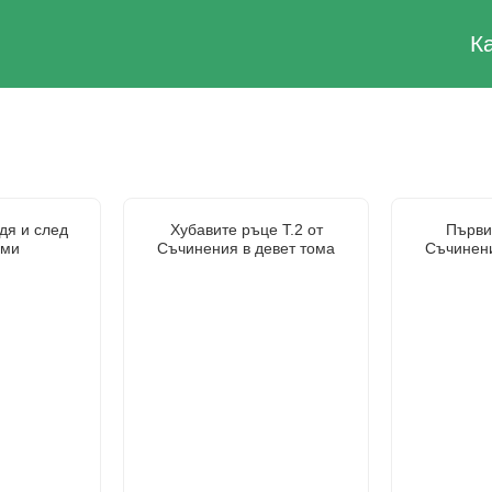
К
дя и след
Хубавите ръце Т.2 от
Първия
 ми
Съчинения в девет тома
Съчинени