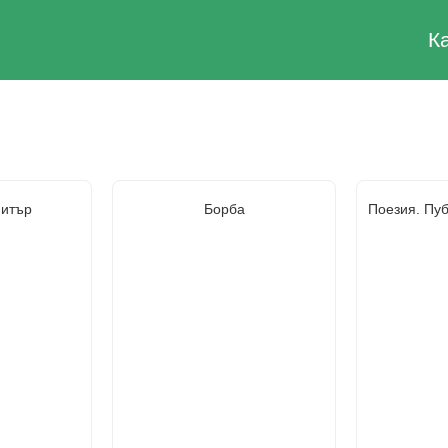
К
итър
Борба
Поезия. Пуб