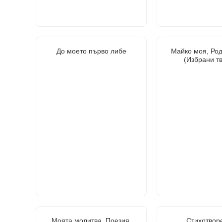
До моето първо либе
Майко моя, Ро
(Избрани т
Моята молитва. Поезия,
Стихотвор