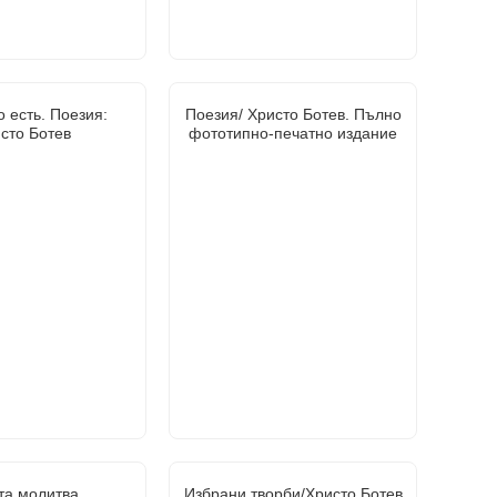
 есть. Поезия:
Поезия/ Христо Ботев. Пълно
сто Ботев
фототипно-печатно издание
та молитва
Избрани творби/Христо Ботев