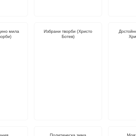
дино мила
Избрани творби (Христо
Достойно
ворби)
Ботев)
Хри
ения.
Политическа зима
Моя