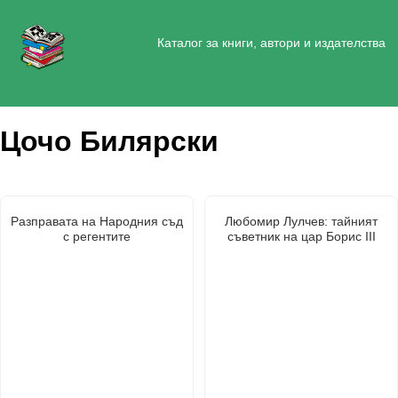
Каталог за книги, автори и издателства
Цочо Билярски
Разправата на Народния съд
Любомир Лулчев: тайният
с регентите
съветник на цар Борис III