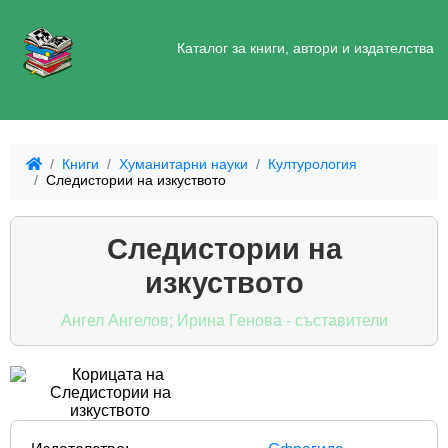
Каталог за книги, автори и издателства
Книги
Хуманитарни науки
Културология
Следистории на изкуството
Следистории на
изкуството
Ангел Ангелов; Ирина Генова - съставители