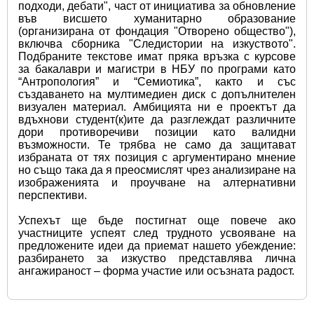
подходи, дебати", част от инициатива за обновление 
във висшето хуманитарно образование 
(организирана от фондация "Отворено общество"), 
включва сборника "Следистории на изкуството". 
Подбраните текстове имат пряка връзка с курсове 
за бакалаври и магистри в НБУ по програми като 
“Антропология” и “Семиотика”, както и със 
създаването на мултимедиен диск с допълнителен 
визуален материал. Амбицията ни е проектът да 
вдъхнови студент(к)ите да разглеждат различните 
дори противоречиви позиции като валидни 
възможности. Те трябва не само да защитават 
избраната от тях позиция с аргументирано мнение 
но също така да я преосмислят чрез анализиране на 
изображенията и проучване на алтернативни 
перспективи.
Успехът ще бъде постигнат още повече ако 
участниците успеят след трудното усвояване на 
предложените идеи да приемат нашето убеждение: 
разбирането за изкуство представлява лична 
ангажираност – форма участие или осъзната радост.