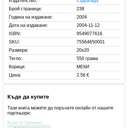
Издателство:
Сфрагида
Брой страници:
238
Година на издаване:
2004
Дата на издаване:
2004-11-12
ISBN:
9549077616
SKU:
75564650001
Размери:
20x20
Тегло:
550 грама
Корици:
МЕКИ
Цена:
2.56 €
Къде да купите
Тази книга можете да поръчате онлайн от нашите
партньори:
Купи от Хеликон