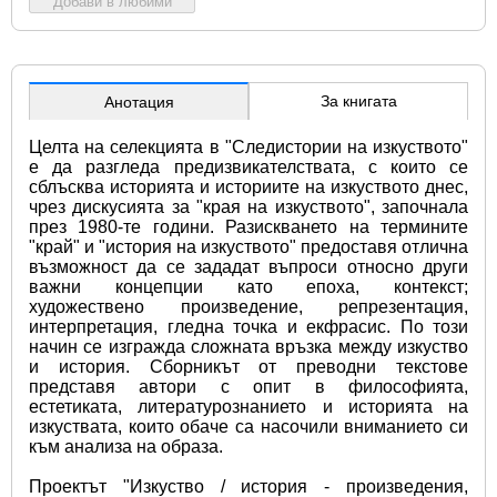
Добави в любими
За книгата
Анотация
Целта на селекцията в "Следистории на изкуството" 
е да разгледа предизвикателствата, с които се 
сблъсква историята и историите на изкуството днес, 
чрез дискусията за "края на изкуството", започнала 
през 1980-те години. Разискването на термините 
"край" и "история на изкуството" предоставя отлична 
възможност да се зададат въпроси относно други 
важни концепции като епоха, контекст; 
художествено произведение, репрезентация, 
интерпретация, гледна точка и екфрасис. По този 
начин се изгражда сложната връзка между изкуство 
и история. Сборникът от преводни текстове 
представя автори с опит в философията, 
естетиката, литературознанието и историята на 
изкуствата, които обаче са насочили вниманието си 
към анализа на образа.
Проектът "Изкуство / история - произведения, 