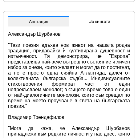
За книгата
Анотация
Александър Шурбанов
"Тази поезия вдъхва нов живот на нашата родна 
традиция, придавайки й култивирана душевност и 
изтънченост. Тя демонстрира, че "Европа" 
представлява най-вече вътрешно състояние и личен 
избор за онези, които желаят и могат да го постигнат, 
а не е просто една сияйна Атлантида, далеч от 
колективната българска съдба... Индивидуалните 
стихотворения формират част от един 
непрекъсваем монолог; в същото време това е един 
от най-диалогичните монолози, които съм срещал по 
време на моето проучване в света на българската 
поезия."
Владимир Трендафилов
"Мога да кажа, че Александър Шурбанов 
принадлежи към редките личности у нас днес, които 