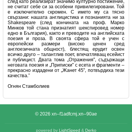
след като реализират значимо културно постижение, 
не считат себе си за особени привилегировани. Той 
е изключително скромен. С името му са тясно 
свързани: нашата англицистика и познанията ни за 
Shakespeare (след кончината на проф. Марко 
Минков той стана признатият шекспировед номер 
едно в България), както и преводите на английската 
поезия и проза. В своята сфера той е учен с 
европейски размери (високо ценен сред 
англоезичната общност), блестящ ерудит освен 
всичко друго – талантлив поет, впечатляващ есейист 
и публицист. Двата тома „Отражения”, съдържащи 
неговата поезия и „Приписки” с есета и фрагменти – 
прекрасно издадени от „Жанет 45”, потвърдиха тези 
качества." 
Огнян Стамболиев
© 2026
xn--f1adfcmj.xn--90ae
powered by
LightSpeed
&
Derko