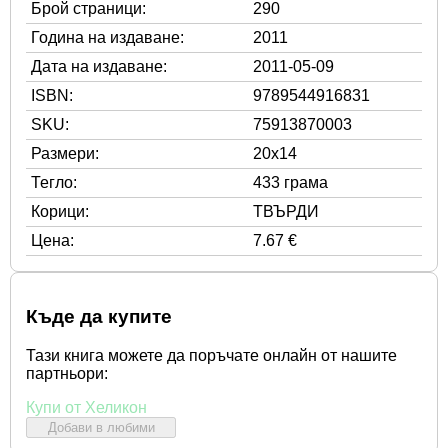
Брой страници:
290
Година на издаване:
2011
Дата на издаване:
2011-05-09
ISBN:
9789544916831
SKU:
75913870003
Размери:
20x14
Тегло:
433 грама
Корици:
ТВЪРДИ
Цена:
7.67 €
Къде да купите
Тази книга можете да поръчате онлайн от нашите
партньори:
Купи от Хеликон
Добави в любими