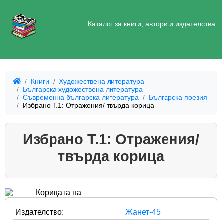
Каталог за книги, автори и издателства
Книги
Художествена литература
Българска художествена литература
Съвременна българска литература
Българска поезия
Избрано Т.1: Отражения/ твърда корица
Избрано Т.1: Отражения/
твърда корица
Издателство:
Жанет-45