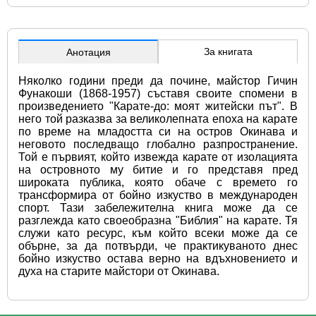
За книгата
Анотация
Няколко години преди да почине, майстор Гичин 
Фунакоши (1868-1957) съставя своите спомени в 
произведението "Карате-до: моят житейски път". В 
него той разказва за великолепната епоха на карате 
по време на младостта си на остров Окинава и 
неговото последващо глобално разпространение. 
Той е първият, който извежда карате от изолацията 
на островното му битие и го представя пред 
широката публика, която обаче с времето го 
трансформира от бойно изкуство в международен 
спорт. Тази забележителна книга може да се 
разглежда като своеобразна "Библия" на карате. Тя 
служи като ресурс, към който всеки може да се 
обърне, за да потвърди, че практикуваното днес 
бойно изкуство остава верно на вдъхновението и 
духа на старите майстори от Окинава.