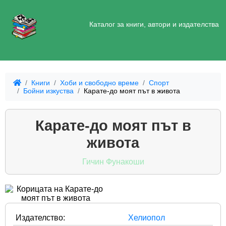
Каталог за книги, автори и издателства
Книги
Хоби и свободно време
Спорт
Бойни изкуства
Карате-до моят път в живота
Карате-до моят път в
живота
Гичин Фунакоши
Издателство:
Хелиопол