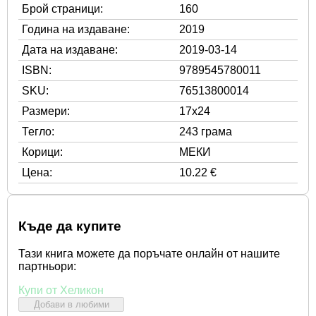
Брой страници:
160
Година на издаване:
2019
Дата на издаване:
2019-03-14
ISBN:
9789545780011
SKU:
76513800014
Размери:
17x24
Тегло:
243 грама
Корици:
МЕКИ
Цена:
10.22 €
Къде да купите
Тази книга можете да поръчате онлайн от нашите
партньори:
Купи от Хеликон
Добави в любими