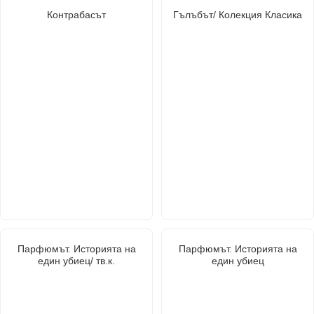
Контрабасът
Гълъбът/ Колекция Класика
Парфюмът. Историята на
Парфюмът. Историята на
един убиец/ тв.к.
един убиец