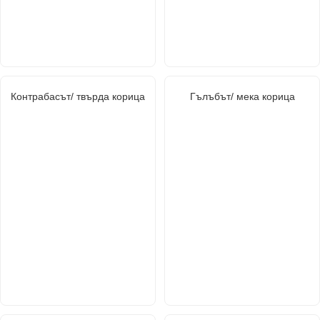
Контрабасът/ твърда корица
Гълъбът/ мека корица