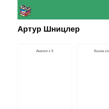
Артур Шницлер
Анатол х 3
Късна сл