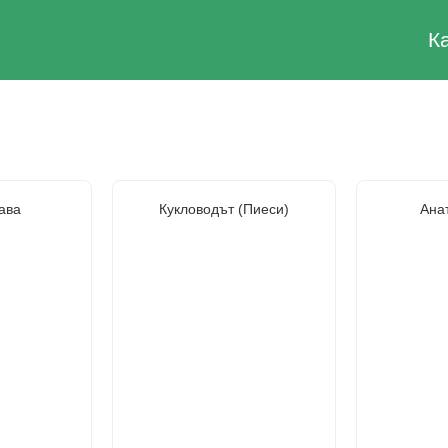
К
ава
Кукловодът (Пиеси)
Ана