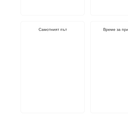
Самотният път
Време за пр