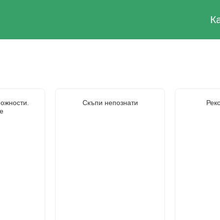
К
ожности.
Скъпи непознати
Рек
е