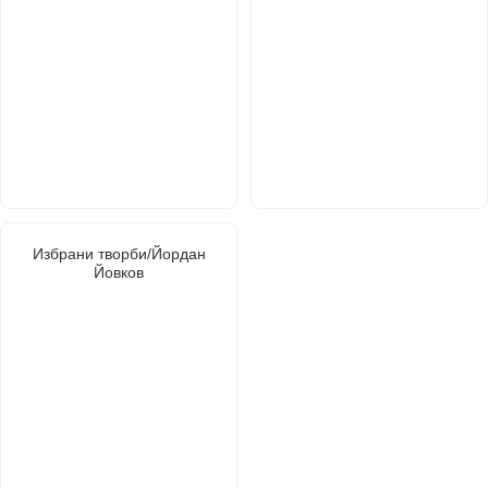
Избрани творби/Йордан
Йовков