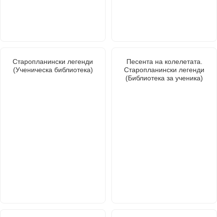
Старопланински легенди
Песента на колелетата.
(Ученическа библиотека)
Старопланински легенди
(Библиотека за ученика)