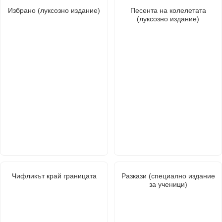
Избрано (луксозно издание)
Песента на колелетата
(луксозно издание)
Чифликът край границата
Разкази (специално издание
за ученици)