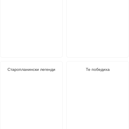
Старопланински легенди
Те победиха