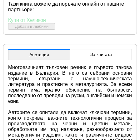
Тази книга можете да поръчате онлайн от нашите
партньори:
Купи от Хеликон
Добави в любими
За книгата
Анотация
Многоезичният тълковен речник е първото такова 
издание в България. В него са събрани основни 
термини, свързани с научно-техническата 
литература и практиките в металургията. За всеки 
термин има кратко обяснение на български, 
последвано от преводи на руски, английски и немски 
език.
Авторите се опитали да включат ключови термини, 
които покриват важните технологични процеси за 
производството на черни и цветни метали, 
обработката им под налягане, разнообразието от 
металургични изделия, както и различните видове 