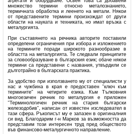
агрегати и оборудване. Освен това са добавени 
множество термини относно металознанието, 
термичната обработка и леенето на метали. Някои 
от представените термини произхождат от други 
области на науката и техниката, но имат връзка с 
металургията.
При съставянето на речника авторите поставили 
определени ограничения при избора и изложението 
на термините поради широкото разнообразие в 
областта на металургията. Те следвали принципите 
за словообразуване в българския език; обаче някои 
термини са представени с названия, утвърдили се 
дълготрайно в българската практика.
За удобство при използването му от специалисти у 
нас и чужбина в края е предоставен "ключ към 
термините" на четирите езика. Към Тълковния 
многоезичен речник по металургия е приложен 
"Терминологичен речник на стария български 
железодобив", написан от известен изследовател в 
тази сфера. Ръкописът му е запазен в оригиналния 
си вид. Благодарим г-н Марков за възможността да 
представим този интересен труд пред обществото 
във финансово-металургичното направление.