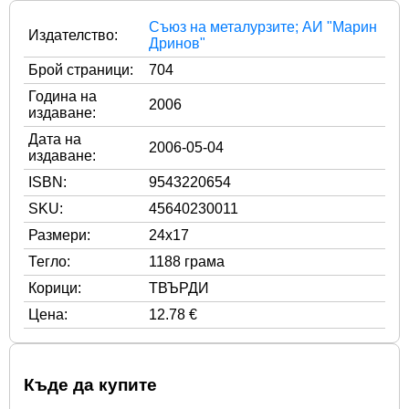
Съюз на металурзите; АИ "Марин
Издателство:
Дринов"
Брой страници:
704
Година на
2006
издаване:
Дата на
2006-05-04
издаване:
ISBN:
9543220654
SKU:
45640230011
Размери:
24x17
Тегло:
1188 грама
Корици:
ТВЪРДИ
Цена:
12.78 €
Къде да купите