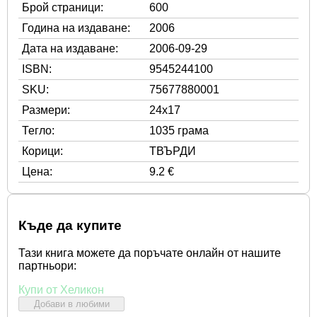
Брой страници:
600
Година на издаване:
2006
Дата на издаване:
2006-09-29
ISBN:
9545244100
SKU:
75677880001
Размери:
24x17
Тегло:
1035 грама
Корици:
ТВЪРДИ
Цена:
9.2 €
Къде да купите
Тази книга можете да поръчате онлайн от нашите
партньори:
Купи от Хеликон
Добави в любими