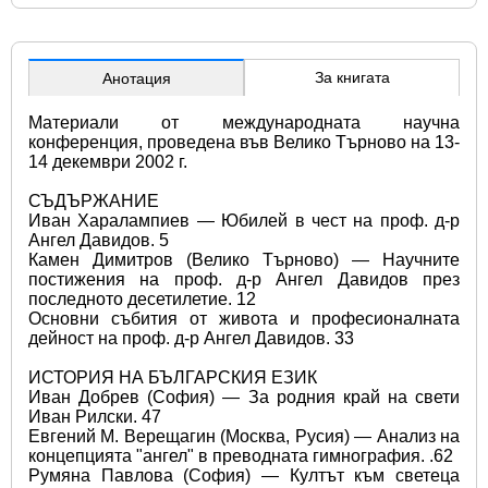
За книгата
Анотация
Материали от международната научна 
конференция, проведена във Велико Търново на 13-
14 декември 2002 г. 
СЪДЪРЖАНИЕ
Иван Харалампиев — Юбилей в чест на проф. д-р 
Ангел Давидов. 5
Камен Димитров (Велико Търново) — Научните 
постижения на проф. д-р Ангел Давидов през 
последното десетилетие. 12
Основни събития от живота и професионалната 
дейност на проф. д-р Ангел Давидов. 33
ИСТОРИЯ НА БЪЛГАРСКИЯ ЕЗИК
Иван Добрев (София) — За родния край на свети 
Иван Рилски. 47
Евгений М. Верещагин (Москва, Русия) — Анализ на 
концепцията "ангел" в преводната гимнография. .62 
Румяна Павлова (София) — Култът към светеца 