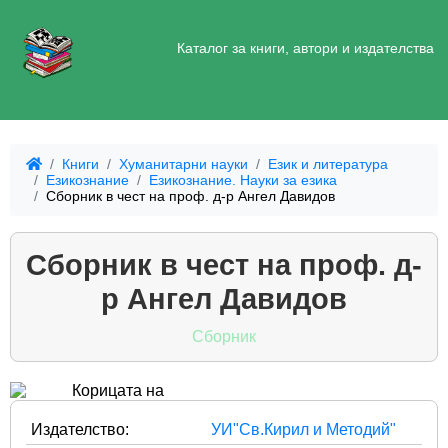
Каталог за книги, автори и издателства
Книги
Хуманитарни науки
Език и литература
Езикознание
Езикознание. Науки за езика
Сборник в чест на проф. д-р Ангел Давидов
Сборник в чест на проф. д-
р Ангел Давидов
Сборник
Издателство:
УИ"Св.Кирил и Методий"