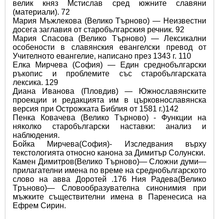
велик княз Мстислав сред южните славяни 
(материали). 72 
Мария Мъжлекова (Велико Търново) — Неизвестни 
досега заглавия от старобългарския речник. 92 
Мария Спасова (Велико Търново) — Лексикални 
особености в славянския евангелски превод от 
Учителното евангелие, написано през 1343 г. 110 
Елка Мирчева (София) — Един среднобългарски 
ръкопис и проблемите със старобългарската 
лексика. 129 
Диана Иванова (Пловдив) — Южнославянските 
проекции и редакцията им в църковнославянска 
версия при Острожката Библия от 1581 г.)142 
Пенка Ковачева (Велико Търново) - Функции на 
няколко старобългарски наставки: анализ и 
наблюдения.
Бойка Мирчева(София)- Изследвания върху 
текстологията относно канона за Димитър Солунски.
Камен Димитров(Велико Търновo)— Сложни думи—
прилагателни имена по време на среднобългарското 
слово на авва Доротей .176 Ния Радева(Великo 
Tрънoвo)— Словообразувателна синонимия при 
мъжките съществителни имена в Паренесиса нa 
Eфрем Cирин.