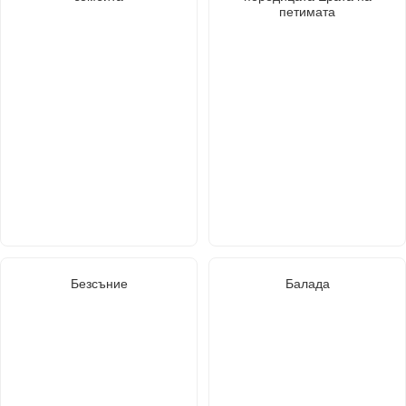
петимата
Безсъние
Балада