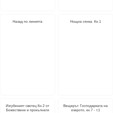
Назад по линията
Нощна сянка. Кн.1
Изгубеният светец Кн.2 от
Вещерът. Господарката на
Божествени и прокълнати
езерото, кн.7 - т.1