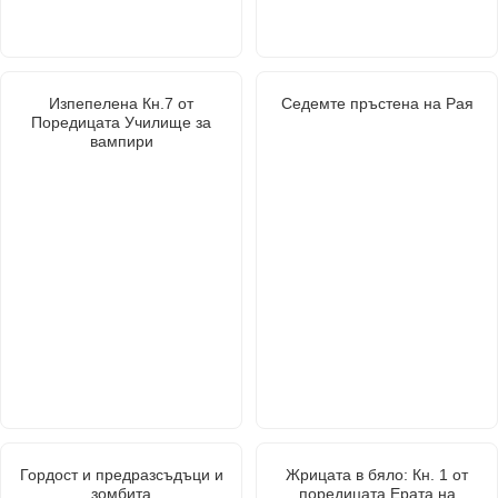
Изпепелена Кн.7 от
Седемте пръстена на Рая
Поредицата Училище за
вампири
Гордост и предразсъдъци и
Жрицата в бяло: Кн. 1 от
зомбита
поредицата Ерата на