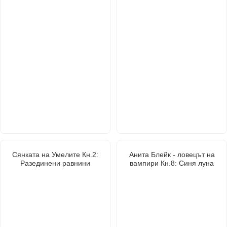
Сянката на Умелите Кн.2:
Анита Блейк - ловецът на
Разединени равнини
вампири Кн.8: Синя луна