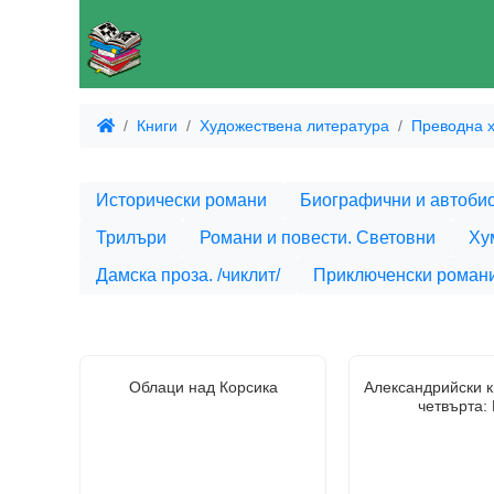
Книги
Художествена литература
Преводна х
Исторически романи
Биографични и автоби
Трилъри
Романи и повести. Световни
Ху
Дамска проза. /чиклит/
Приключенски роман
Облаци над Корсика
Александрийски к
четвърта: