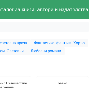
аталог за книги, автори и издателства
световна проза
Фантастика, фентъзи. Хорър
ази. Световни
Любовни романи
инг. Пътешествие
Бавно
м океана