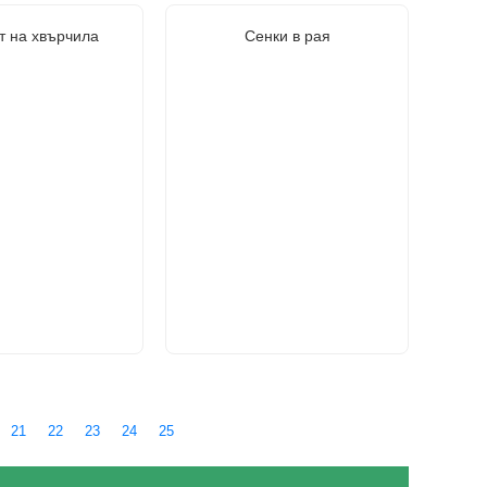
т на хвърчила
Сенки в рая
21
22
23
24
25