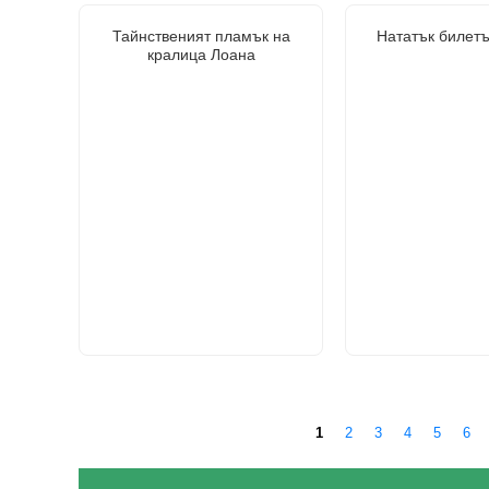
Тайнственият пламък на
Нататък билетъ
кралица Лоана
1
2
3
4
5
6