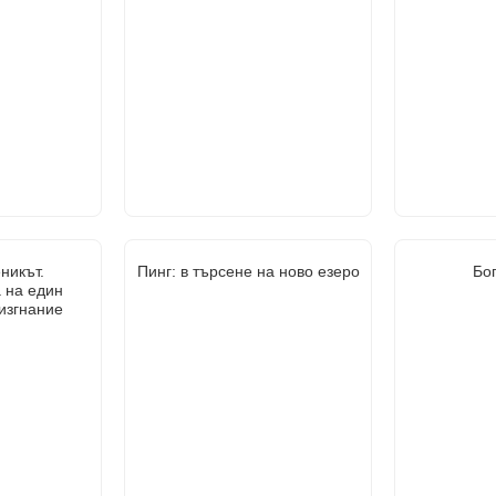
никът.
Пинг: в търсене на ново езеро
Бог
 на един
изгнание