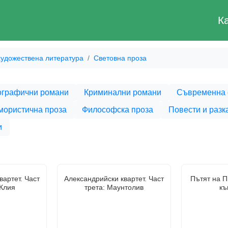
К
удожествена литература
Световна проза
ографични романи
Криминални романи
Съвременна 
мористична проза
Философска проза
Повести и разк
и
вартет. Част
Александрийски квартет. Част
Пътят на П
 Клия
трета: Маунтолив
къ