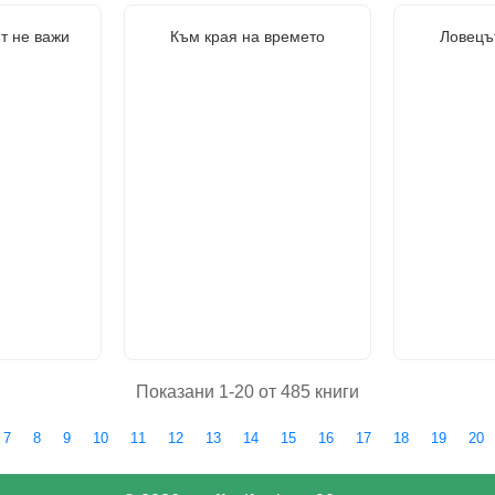
т не важи
Към края на времето
Ловецъ
Показани 1-20 от 485 книги
7
8
9
10
11
12
13
14
15
16
17
18
19
20