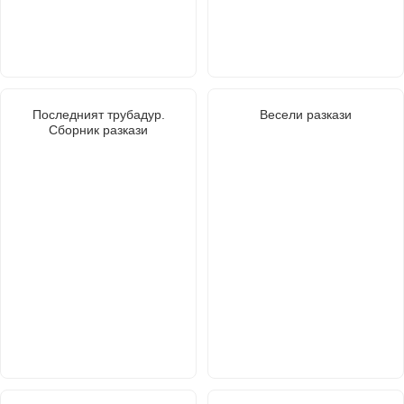
Последният трубадур.
Весели разкази
Сборник разкази