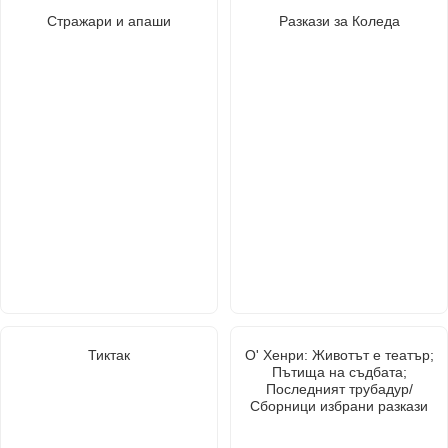
Стражари и апаши
Разкази за Коледа
Тиктак
О' Хенри: Животът е театър;
Пътища на съдбата;
Последният трубадур/
Сборници избрани разкази