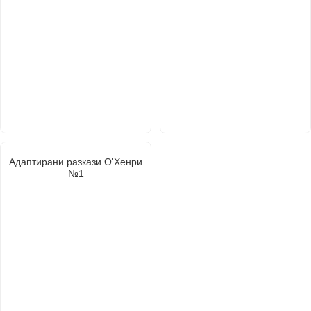
Адаптирани разкази О'Хенри
№1