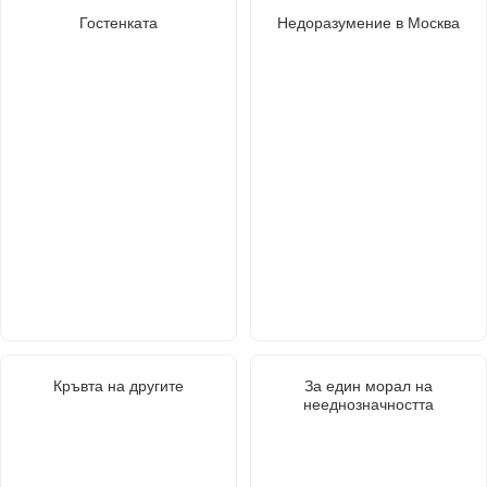
Гостенката
Недоразумение в Москва
Кръвта на другите
За един морал на
нееднозначността