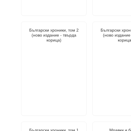
Български хроники, том 2
Български хрон
(ново издание - твърда
(ново издание
корица)
корица
Български хроники, том 1
Мравки и б