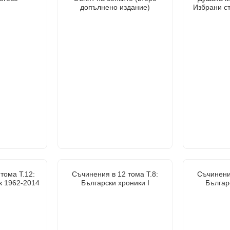
допълнено издание)
Избрани с
тома Т.12:
Съчинения в 12 тома Т.8:
Съчинения
к 1962-2014
Български хроники I
Българс