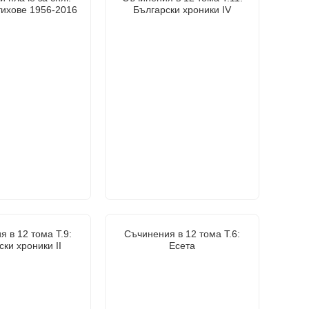
тихове 1956-2016
Български хроники IV
 в 12 тома Т.9:
Съчинения в 12 тома Т.6:
ки хроники II
Есета