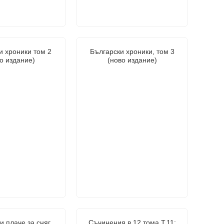
и хроники том 2
Български хроники, том 3
о издание)
(ново издание)
 плаче за сняг.
Съчинения в 12 тома Т.11: