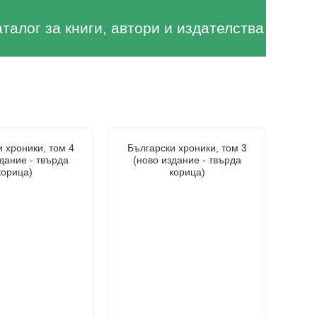
аталог за книги, автори и издателства
 хроники, том 4
Български хроники, том 3
дание - твърда
(ново издание - твърда
корица)
корица)