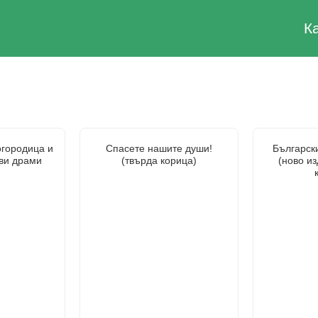
К
огородица и
Спасете нашите души!
Български
ви драми
(твърда корица)
(ново из