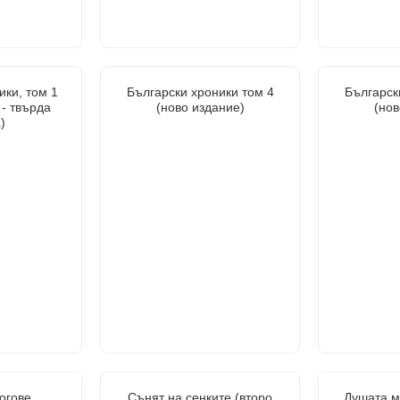
ики, том 1
Български хроники том 4
Българск
 - твърда
(ново издание)
(нов
)
огове
Сънят на сенките (второ
Душата ми