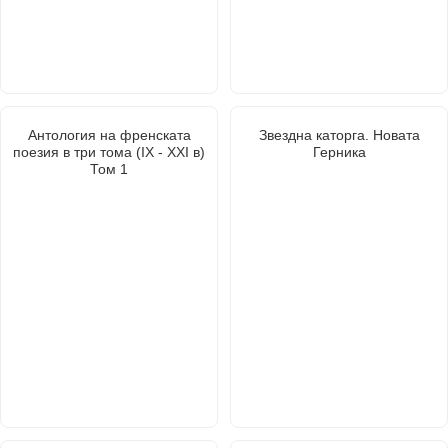
Антология на френската
Звездна каторга. Новата
поезия в три тома (IX - XXI в)
Герника
Том 1