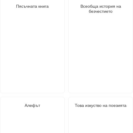
Пясъчната книга
Всеобща история на
безчестието
Алефът
Това изкуство на поезията