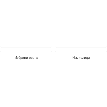
Избрани есета
Измислици